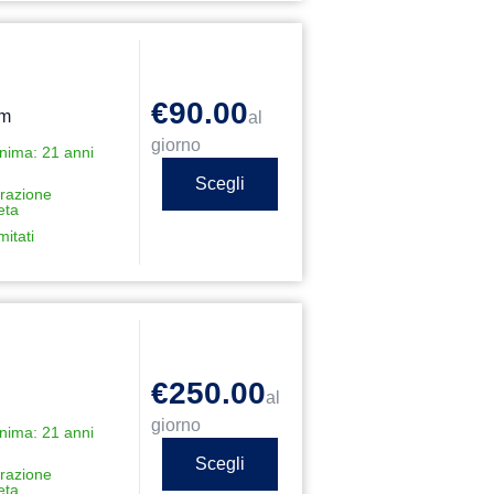
€90.00
km
al
giorno
nima: 21 anni
Scegli
razione
eta
mitati
€250.00
al
giorno
nima: 21 anni
Scegli
razione
eta