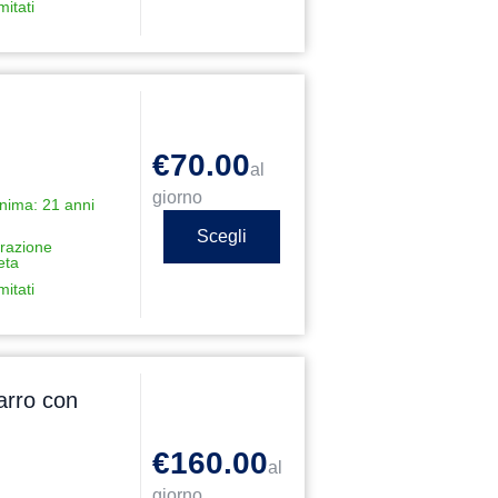
mitati
€70.00
al
giorno
nima: 21 anni
Scegli
razione
eta
mitati
rro con
€160.00
al
giorno