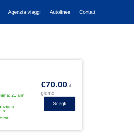
Agenzia viaggi
Autolinee
Contatti
€70.00
al
giorno
nima: 21 anni
Scegli
razione
eta
mitati