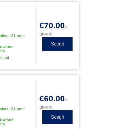
€70.00
al
giorno
nima: 21 anni
Scegli
razione
eta
mitati
€60.00
al
giorno
nima: 21 anni
Scegli
razione
eta