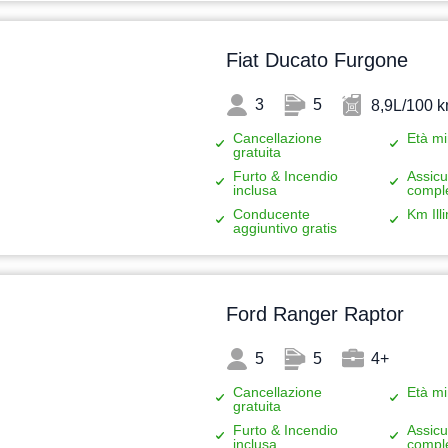
Fiat Ducato Furgone
3
5
8,9L/100 
Cancellazione
Età mi
gratuita
Furto & Incendio
Assicu
inclusa
compl
Conducente
Km Illi
aggiuntivo gratis
Ford Ranger Raptor
5
5
4+
Cancellazione
Età mi
gratuita
Furto & Incendio
Assicu
inclusa
compl