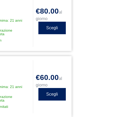
€80.00
al
giorno
nima: 21 anni
Scegli
razione
eta
m
€60.00
al
giorno
nima: 21 anni
Scegli
razione
eta
mitati