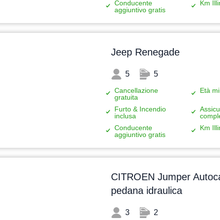
Conducente
Km Illi
aggiuntivo gratis
Jeep Renegade
5
5
Cancellazione
Età mi
gratuita
Furto & Incendio
Assicu
inclusa
compl
Conducente
Km Illi
aggiuntivo gratis
CITROEN Jumper Autoca
pedana idraulica
3
2