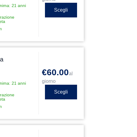
nima: 21 anni
Scegli
razione
eta
m
ca
€60.00
al
giorno
nima: 21 anni
Scegli
razione
eta
m