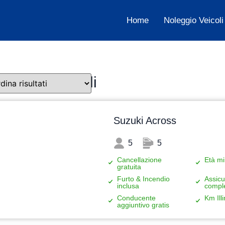
Home
Noleggio Veicoli
coli disponibili
Suzuki Across
5
5
Cancellazione
Età mi
gratuita
Furto & Incendio
Assicu
inclusa
compl
Conducente
Km Illi
aggiuntivo gratis