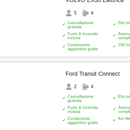
VOLVO EX30 Elettrica
5
4
Cancellazione
Età mi
gratuita
Furto & Incendio
Assicu
inclusa
compl
Conducente
200 k
aggiuntivo gratis
Ford Transit Connect
2
4
Cancellazione
Età mi
gratuita
Furto & Incendio
Assicu
inclusa
compl
Conducente
Km Illi
aggiuntivo gratis