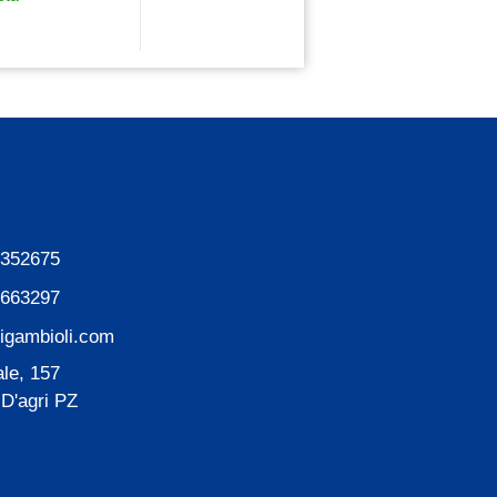
 352675
4663297
ligambioli.com
le, 157
 D'agri PZ