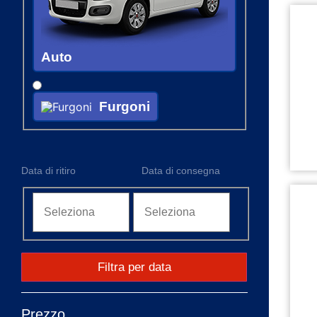
Auto
Furgoni
Data di ritiro
Data di consegna
Filtra per data
Prezzo