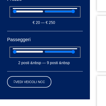
€
20
—
€
250
Passeggeri
2
posti &nbsp
—
9
posti &nbsp
VEDI VEICOLI NCC