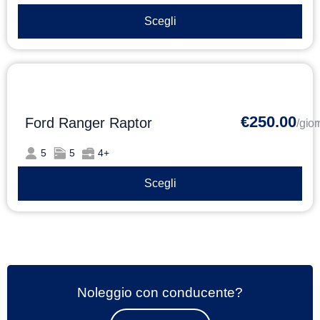
Scegli
€250.00
Ford Ranger Raptor
/gio
5
5
4+
Scegli
Noleggio con conducente?