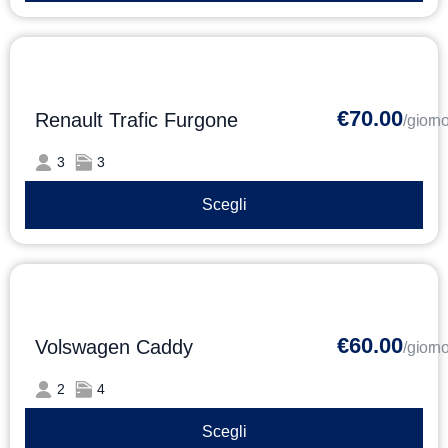
€70.00
Renault Trafic Furgone
/giorn
3
3
Scegli
€60.00
Volswagen Caddy
/giorn
2
4
Scegli