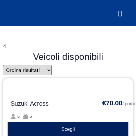
4
Veicoli disponibili
€70.00
Suzuki Across
/giorn
5
5
Scegli