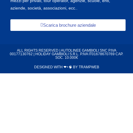
mezzi per privati, tour operator, agenzie, scuole, enti,
aziende, società, associazioni, ecc..
Scarica brochure aziendale
ALL RIGHTS RESERVED | AUTOLINEE GAMBIOLI SNC P.IVA
00177130762 | HOLIDAY GAMBIOLI S.R.L. P.IVA IT01678670769 CAP.
SOC. 10.000€
DESIGNED WITH ❤+🧠 BY
TRAMPWEB