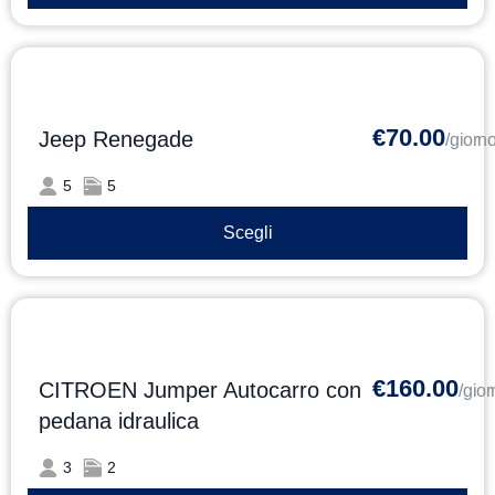
€70.00
Jeep Renegade
/giorn
5
5
Scegli
€160.00
CITROEN Jumper Autocarro con
/gio
pedana idraulica
3
2