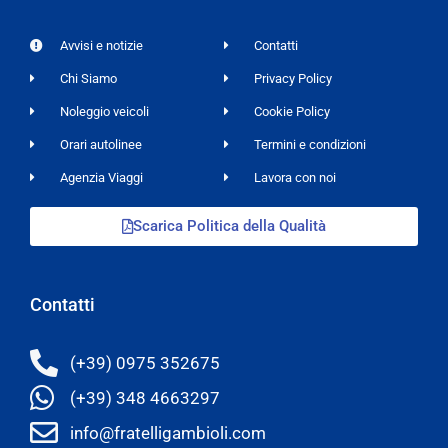
Avvisi e notizie
Contatti
Chi Siamo
Privacy Policy
Noleggio veicoli
Cookie Policy
Orari autolinee
Termini e condizioni
Agenzia Viaggi
Lavora con noi
Scarica Politica della Qualità
Contatti
(+39) 0975 352675
(+39) 348 4663297
info@fratelligambioli.com