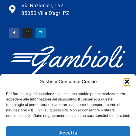
Via Nazionale, 157
85050 Villa D'agri PZ
Gestisci Consenso Cookie
Gambioli offre agenzia viaggi, autolinee e un servizio di
noleggio bus, minibus, pullman granturismo, furgoni e auto
Per fornire migliori esperienze, utilizziamo cookie per memorizzare e/o
accedere alle informazioni del dispositivo. Il consenso a queste
con e senza conducente. Mettiamo a disposizione i nostri
tecnologie ci permetterà di elaborare dati come il comportamento di
mezzi per privati, tour operator, agenzie, scuole, enti, aziende,
navigazione o ID unici su questo sito. Non acconsentire o ritirare il
società, associazioni, ecc..
consenso può influire negativamente su alcune caratteristiche e funzioni.
Scarica brochure aziendale
Accetta