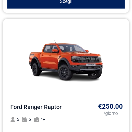
Scegli
€250.00
Ford Ranger Raptor
/giorno
5
5
4+