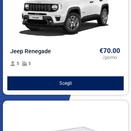
€70.00
Jeep Renegade
/giorno
5
5
Scegli