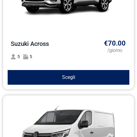
€70.00
Suzuki Across
/giorno
5
5
Scegli