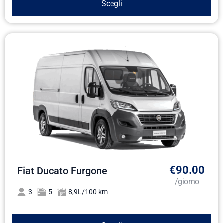
Scegli
€90.00
Fiat Ducato Furgone
/giorno
3
5
8,9L/100 km