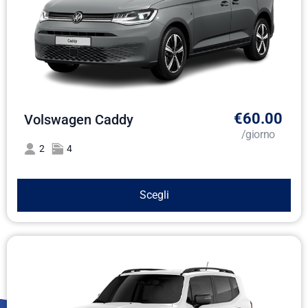
€60.00
Volswagen Caddy
/giorno
2
4
Scegli