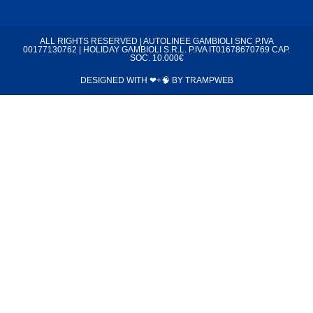
ALL RIGHTS RESERVED | AUTOLINEE GAMBIOLI SNC P.IVA
00177130762 | HOLIDAY GAMBIOLI S.R.L. P.IVA IT01678670769 CAP.
SOC. 10.000€
DESIGNED WITH ❤+🧠 BY
TRAMPWEB